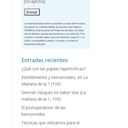
[recaptcha]
Los datos facilitados de forma voluntaria a través del formulario
se tratarán con confidencialidad, de acuerdo a Ley Orgánica
15/1999 de 13 de diciembre de Protección de Datos. Los datos
sólo se destinan a tareas administrativas y comunicación. Para
rectificar o cancelar datos, envíe una solicitud a nuestro
E-mail
.
Leído y comprendido lo anterior, lo acepto y consiento el
tratamiento notificado.
Entradas recientes
¿Qué son las papilas hipertróficas?
Estreñimiento y hemorroides, en La
Mañana de la 1 (TVE)
Germán Vázquez en Saber Vivir (La
mañana de la 1, TVE)
El postoperatorio de las
hemorroides
Técnicas que utilizamos para el