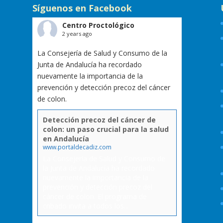
Síguenos en Facebook
Centro Proctológico
2 years ago
La Consejería de Salud y Consumo de la
Junta de Andalucía ha recordado
nuevamente la importancia de la
prevención y detección precoz del cáncer
de colon.
Detección precoz del cáncer de
colon: un paso crucial para la salud
en Andalucía
www.portaldecadiz.com
La Consejería de Salud y Consumo de
la Junta de Andalucía ha recordado
nuevamente la importancia de la
prevención y detección precoz del
cáncer de colon. El programa de
cribado invita a todos los...