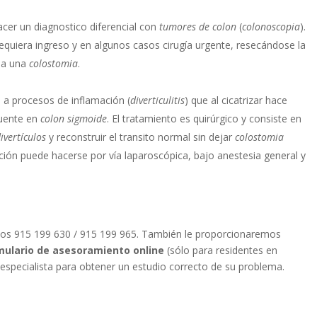
er un diagnostico diferencial con
tumores de colon
(
colonoscopia
).
requiera ingreso y en algunos casos cirugía urgente, resecándose la
ria una
colostomia
.
a a procesos de inflamación (
diverticulitis
) que al cicatrizar hace
cuente en
colon sigmoide
. El tratamiento es quirúrgico y consiste en
ivertículos
y reconstruir el transito normal sin dejar
colostomia
nción puede hacerse por vía laparoscópica, bajo anestesia general y
nos 915 199 630 / 915 199 965. También le proporcionaremos
mulario de asesoramiento online
(sólo para residentes en
especialista para obtener un estudio correcto de su problema.