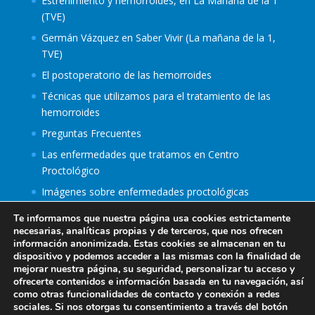
Estreñimiento y hemorroides, en La Mañana de la 1
tratar hemorroides y usarla puede
(TVE)
causarte daños
www.univision.com
Germán Vázquez en Saber Vivir (La mañana de la 1,
En TikTok y en Facebook recomiendan
TVE)
usar crema dental como un remedio
“efectivo” contra las hemorroides. Sin
El postoperatorio de las hemorroides
embargo, un médico advirtió a
Técnicas que utilizamos para el tratamiento de las
elDetector que esto no es así y que
hemorroides
componentes de los...
Preguntas Frecuentes
Ver en Facebook
·
Compartir
Las enfermedades que tratamos en Centro
Proctológico
Centro Proctológico
Imágenes sobre enfermedades proctológicas
2 years ago
Conoce Centro Proctológico
Te informamos que nuestra página usa cookies estrictamente
Hazlo cuando tengas necesidad. Evitar el
necesarias, analíticas propias y de terceros, que nos ofrecen
Nuestra visión del tratamiento de las fisuras anales
hábito de aguantar las ganas
información anonimizada. Estas cookies se almacenan en tu
Enfermedades de Transmisión Sexual (ETS) que
dispositivo y podemos acceder a las mismas con la finalidad de
mejorar nuestra página, su seguridad, personalizar tu acceso y
Por qué contener las ganas de
producen proctitis
ofrecerte contenidos e información basada en tu navegación, así
defecar puede causar estragos en
como otras funcionalidades de contacto y conexión a redes
tu salud - BBC News Mundo
sociales. Si nos otorgas tu consentimiento a través del botón
www.bbc.com