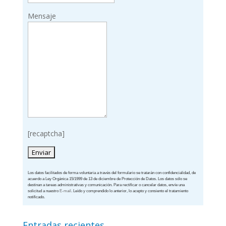
Mensaje
[recaptcha]
Los datos facilitados de forma voluntaria a través del formulario se tratarán con confidencialidad, de
acuerdo a Ley Orgánica 15/1999 de 13 de diciembre de Protección de Datos. Los datos sólo se
destinan a tareas administrativas y comunicación. Para rectificar o cancelar datos, envíe una
solicitud a nuestro
E-mail
. Leído y comprendido lo anterior, lo acepto y consiento el tratamiento
notificado.
Entradas recientes